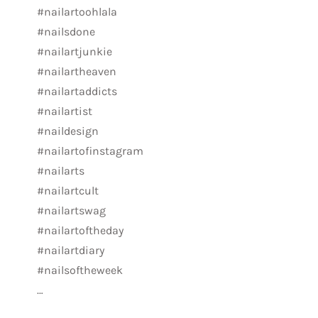
#nailartoohlala
#nailsdone
#nailartjunkie
#nailartheaven
#nailartaddicts
#nailartist
#naildesign
#nailartofinstagram
#nailarts
#nailartcult
#nailartswag
#nailartoftheday
#nailartdiary
#nailsoftheweek
…