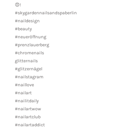
😍!
#skygardennailsandspaberlin
#naildesign
#beauty
#neueröffnung
#prenzlauerberg
#chromenails
glitternails
#glitzernägel
#nailstagram
#naillove
#nailart
#nailitdaily
#nailartwow
#nailartclub
#nailartaddict